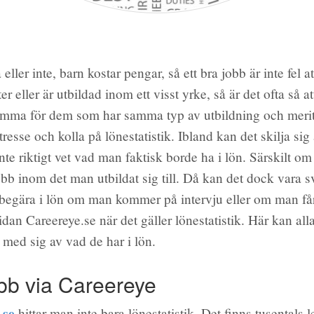
ler inte, barn kostar pengar, så ett bra jobb är inte fel a
r eller är utbildad inom ett visst yrke, så är det ofta så at
amma för dem som har samma typ av utbildning och meri
tresse och kolla på lönestatistik. Ibland kan det skilja sig
te riktigt vet vad man faktisk borde ha i lön. Särskilt om
jobb inom det man utbildat sig till. Då kan det dock vara sv
begära i lön om man kommer på intervju eller om man får
idan Careereye.se när det gäller lönestatistik. Här kan all
med sig av vad de har i lön.
bb via Careereye
.se
hittar man inte bara lönestatistik. Det finns tusentals l