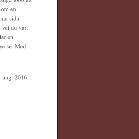
inom en
nna sida.
 vet du vart
ler en
eye.se. Med
 aug. 2016