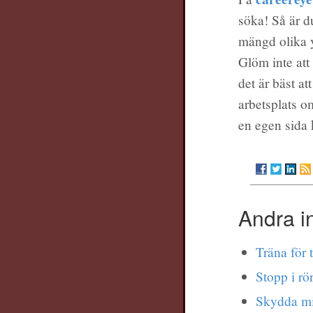
söka! Så är d
mängd olika yr
Glöm inte att
det är bäst at
arbetsplats o
en egen sida
Andra i
Träna för 
Stopp i rö
Skydda mi