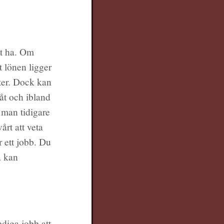
tt ha. Om
t lönen ligger
ter. Dock kan
 åt och ibland
 man tidigare
årt att veta
 ett jobb. Du
a kan
ediga jobb att