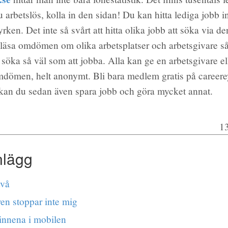
u arbetslös, kolla in den sidan! Du kan hitta lediga jobb 
ken. Det inte så svårt att hitta olika jobb att söka via de
 läsa omdömen om olika arbetsplatser och arbetsgivare så
t söka så väl som att jobba. Alla kan ge en arbetsgivare el
mdömen, helt anonymt. Bli bara medlem gratis på career
 kan du sedan även spara jobb och göra mycket annat.
13
nlägg
två
ren stoppar inte mig
nnena i mobilen