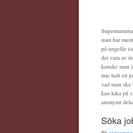
Supermamma el
man har merite
på ungefär s
det vara av in
kanske man in
inte haft ett 
vad man ska 
kan kika på s
anonymt dela 
Söka jo
careereye
På